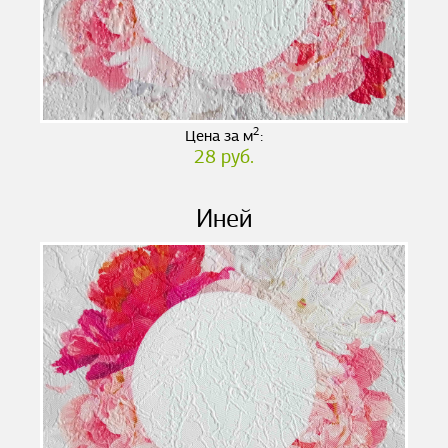
2
Цена за м
:
28 руб.
Иней