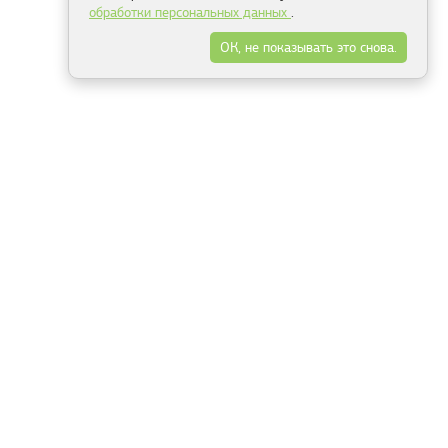
обработки персональных данных
.
ОК, не показывать это снова.
Минск
Гродно
Брест
Витебск
Могилёв
Гомель
Фрески
Холсты
Дизайн
Рольшторы
Модульные картины
Фотообои
Информация
3Д фотообои
О компании
Для спальни
Оплата и доставка
Для детской
Контакты
Для кухни
Публичный договор
Для гостиной и зала
Условия возврата
Природа
Портфолио
Карты мира
Цветы
Море