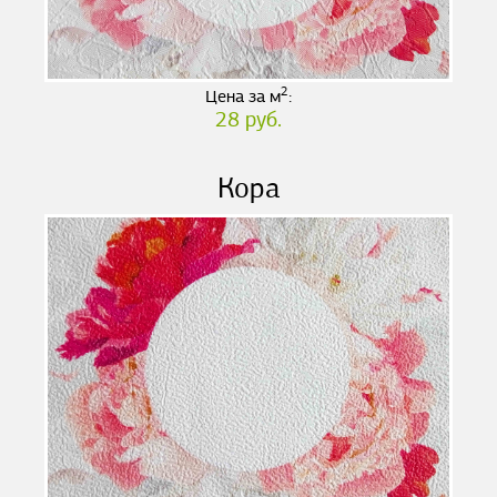
2
Цена за м
:
28 руб.
Кора