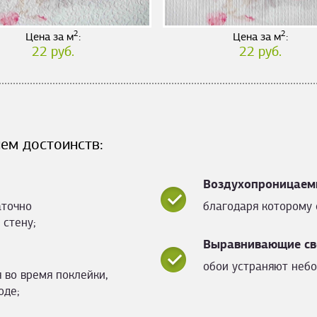
2
2
Цена за м
:
Цена за м
:
22 руб.
22 руб.
ем достоинств:
Воздухопроницаем
аточно
благодаря которому 
 стену;
Выравнивающие св
обои устраняют небо
 во время поклейки,
оде;