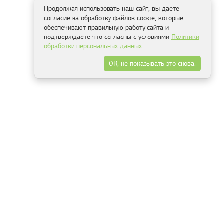
Продолжая использовать наш сайт, вы даете
согласие на обработку файлов cookie, которые
обеспечивают правильную работу сайта и
подтверждаете что согласны с условиями
Политики
обработки персональных данных
.
ОК, не показывать это снова.
Способы оплаты
ель
Минск, ул.Серафимовича 11, офис 301
+375 29 144 05 53
+375 29 244 55 22
+375 29 144 04 74