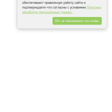
обеспечивают правильную работу сайта и
подтверждаете что согласны с условиями
Политики
обработки персональных данных
.
ОК, не показывать это снова.
Минск
Гродно
Брест
Витебск
Могилёв
Гомель
Фрески
Холсты
Дизайн
Рольшторы
Модульные картины
Фотообои
Информация
3Д фотообои
О компании
Для спальни
Оплата и доставка
Для детской
Контакты
Для кухни
Публичный договор
Для гостиной и зала
Условия возврата
Природа
Портфолио
Карты мира