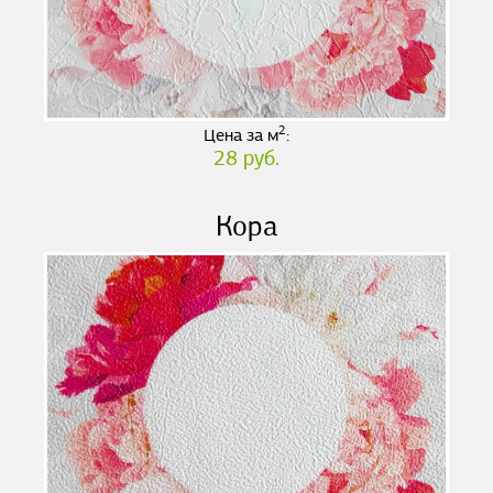
2
Цена за м
:
28 руб.
Кора