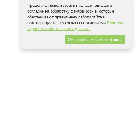
Продолжая использовать наш сайт, вы даете
согласие на обработку файлов cookie, которые
обеспечивают правильную работу сайта и
подтверждаете что согласны с условиями
Политики
обработки персональных данных
.
ОК, не показывать это снова.
Способы оплаты
ель
Минск, ул.Серафимовича 11, офис 301
+375 29 144 05 53
+375 29 244 55 22
+375 29 144 04 74