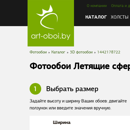
О компании
Оплата и д
КАТАЛОГ
ХОЛСТЫ
Фотообои
»
Каталог
»
3D фотообои
»
1442178722
Фотообои Летящие сфер
1
Выбрать размер
Задайте высоту и ширину Ваших обоев: двигайте
ползунок или введите значения вручную.
Ширина