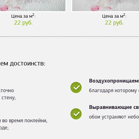
2
2
Цена за м
:
Цена за м
:
22 руб.
22 руб.
ем достоинств:
Воздухопроницаем
аточно
благодаря которому 
 стену;
Выравнивающие св
обои устраняют небо
 во время поклейки,
оде;