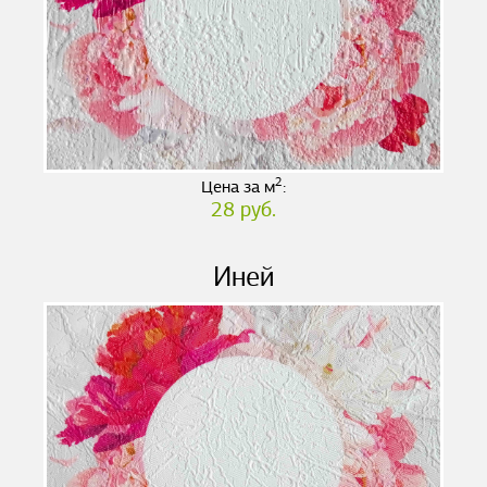
2
Цена за м
:
28 руб.
Иней