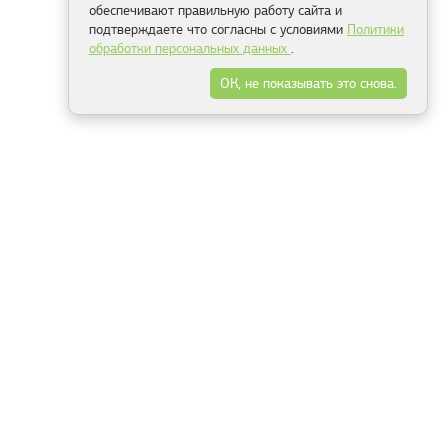
обеспечивают правильную работу сайта и
подтверждаете что согласны с условиями
Политики
обработки персональных данных
.
ОК, не показывать это снова.
Минск
Гродно
Брест
Витебск
Могилёв
Гомель
Фрески
Холсты
Дизайн
Рольшторы
Модульные картины
Фотообои
Информация
3Д фотообои
О компании
Для спальни
Оплата и доставка
Для детской
Контакты
Для кухни
Публичный договор
Для гостиной и зала
Условия возврата
Природа
Портфолио
Карты мира