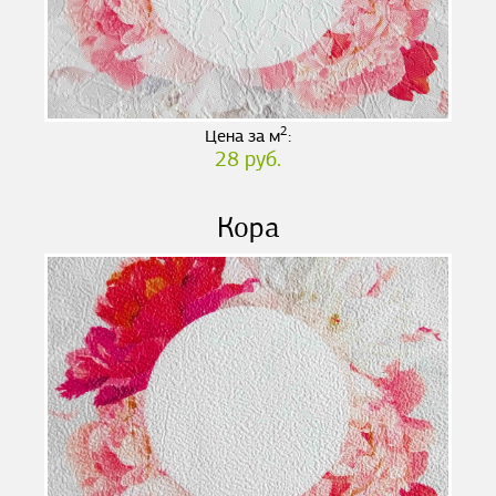
2
Цена за м
:
28 руб.
Кора