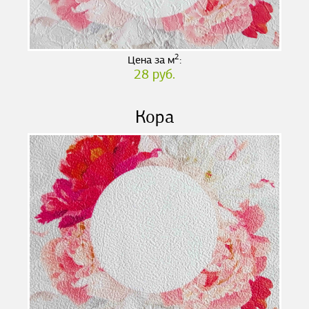
2
Цена за м
:
28 руб.
Кора