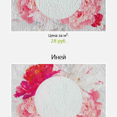
2
Цена за м
:
28 руб.
Иней