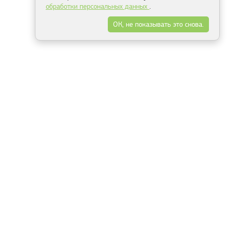
обработки персональных данных
.
ОК, не показывать это снова.
Минск
Гродно
Брест
Витебск
Могилёв
Гомель
Фрески
Холсты
Дизайн
Рольшторы
Модульные картины
Фотообои
Информация
3Д фотообои
О компании
Для спальни
Оплата и доставка
Для детской
Контакты
Для кухни
Публичный договор
Для гостиной и зала
Условия возврата
Природа
Портфолио
Карты мира
Цветы
Море