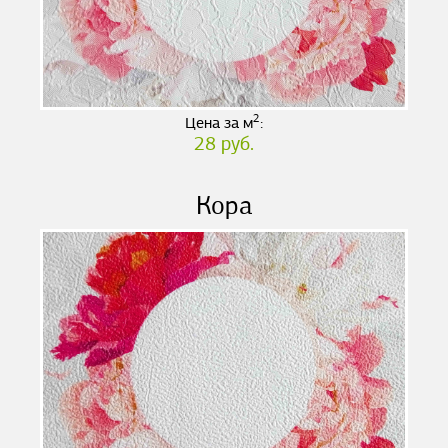
2
Цена за м
:
28 руб.
Кора