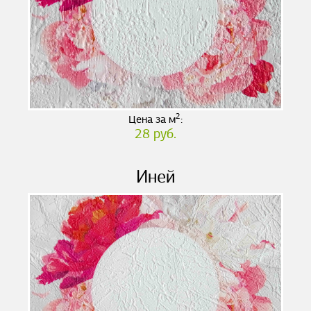
2
Цена за м
:
28 руб.
Иней