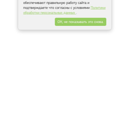
обеспечивают правильную работу сайта и
подтверждаете что согласны с условиями
Политики
обработки персональных данных
.
ОК, не показывать это снова.
Минск
Гродно
Брест
Витебск
Могилёв
Гомель
Фрески
Холсты
Дизайн
Рольшторы
Модульные картины
Фотообои
Информация
3Д фотообои
О компании
Для спальни
Оплата и доставка
Для детской
Контакты
Для кухни
Публичный договор
Для гостиной и зала
Условия возврата
Природа
Портфолио
Карты мира