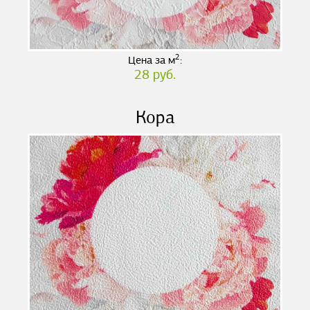
2
Цена за м
:
28 руб.
Кора