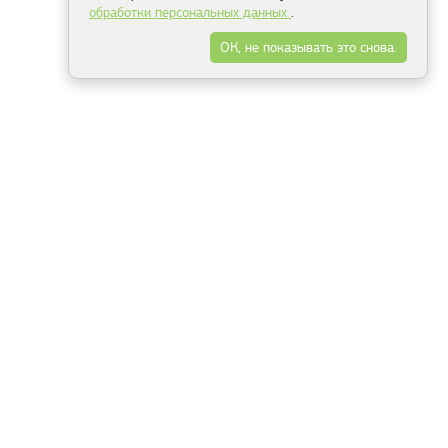
обработки персональных данных
.
ОК, не показывать это снова.
Минск
Гродно
Брест
Витебск
Могилёв
Гомель
Фрески
Холсты
Дизайн
Рольшторы
Модульные картины
Фотообои
Информация
3Д фотообои
О компании
Для спальни
Оплата и доставка
Для детской
Контакты
Для кухни
Публичный договор
Для гостиной и зала
Условия возврата
Природа
Портфолио
Карты мира
Цветы
Море