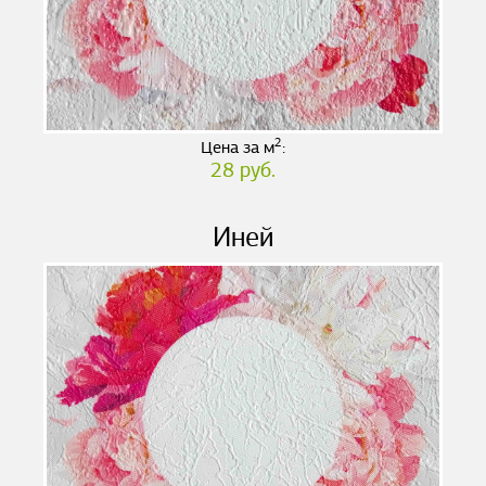
2
Цена за м
:
28 руб.
Иней