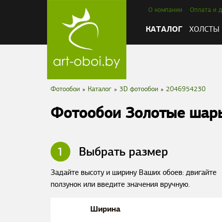
О компании
Оплата и д
КАТАЛОГ
ХОЛСТЫ
Фотообои
»
Каталог
»
3D фотообои
»
2046954230
Фотообои Золотые шар
1
Выбрать размер
Задайте высоту и ширину Ваших обоев: двигайте
ползунок или введите значения вручную.
Ширина