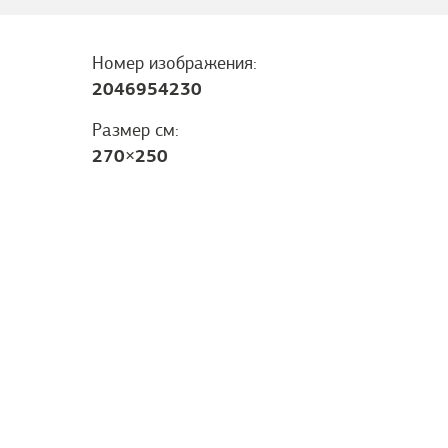
Номер изображения:
2046954230
Размер см:
270
×
250