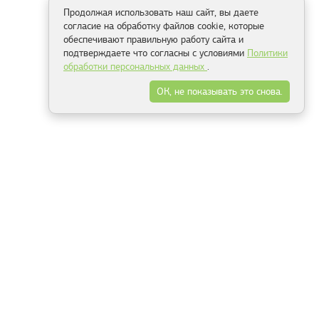
Продолжая использовать наш сайт, вы даете
согласие на обработку файлов cookie, которые
обеспечивают правильную работу сайта и
подтверждаете что согласны с условиями
Политики
обработки персональных данных
.
ОК, не показывать это снова.
Способы оплаты
ель
Минск, ул.Серафимовича 11, офис 301
+375 29 144 05 53
+375 29 244 55 22
+375 29 144 04 74