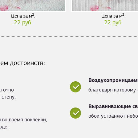
2
2
Цена за м
:
Цена за м
:
22 руб.
22 руб.
ем достоинств:
Воздухопроницаем
аточно
благодаря которому 
 стену;
Выравнивающие св
обои устраняют небо
 во время поклейки,
оде;