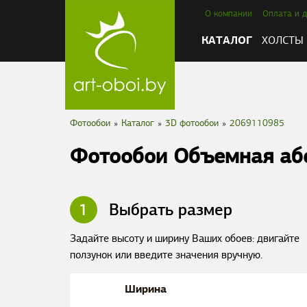
О компании
Оплата и д
КАТАЛОГ
ХОЛСТЫ
Фотообои
»
Каталог
»
3D фотообои
»
2069110985
Фотообои Объемная абс
1
Выбрать размер
Задайте высоту и ширину Ваших обоев: двигайте
ползунок или введите значения вручную.
Ширина