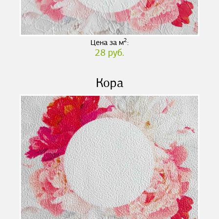
2
Цена за м
:
28 руб.
Кора