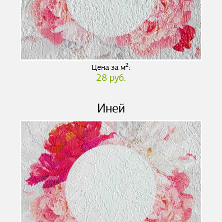
2
Цена за м
:
28 руб.
Иней