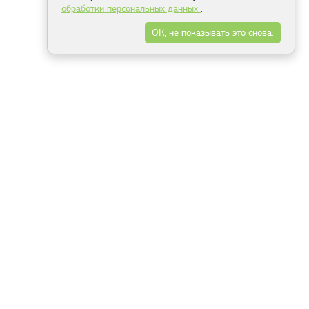
обработки персональных данных
.
ОК, не показывать это снова.
Минск
Гродно
Брест
Витебск
Могилёв
Гомель
Фрески
Холсты
Дизайн
Рольшторы
Модульные картины
Фотообои
Информация
3Д фотообои
О компании
Для спальни
Оплата и доставка
Для детской
Контакты
Для кухни
Публичный договор
Для гостиной и зала
Условия возврата
Природа
Портфолио
Карты мира
Цветы
Море