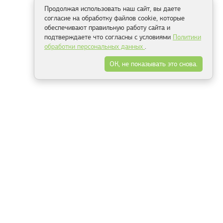
Продолжая использовать наш сайт, вы даете
согласие на обработку файлов cookie, которые
обеспечивают правильную работу сайта и
подтверждаете что согласны с условиями
Политики
обработки персональных данных
.
ОК, не показывать это снова.
Способы оплаты
ель
Минск, ул.Серафимовича 11, офис 301
+375 29 144 05 53
+375 29 244 55 22
+375 29 144 04 74