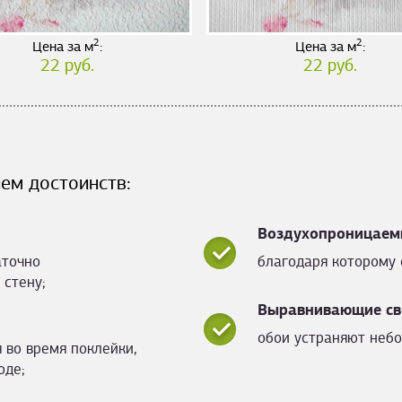
2
2
Цена за м
:
Цена за м
:
22 руб.
22 руб.
ем достоинств:
Воздухопроницаем
аточно
благодаря которому 
 стену;
Выравнивающие св
обои устраняют небо
 во время поклейки,
оде;