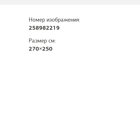
Номер изображения:
258982219
Размер см:
270
×
250