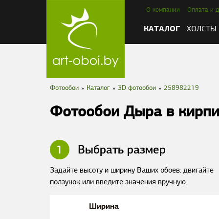
О компании
Оплата и д
КАТАЛОГ
ХОЛСТЫ
Фотообои
»
Каталог
»
3D фотообои
»
258982219
Фотообои Дыра в кирпи
1
Выбрать размер
Задайте высоту и ширину Ваших обоев: двигайте
ползунок или введите значения вручную.
Ширина