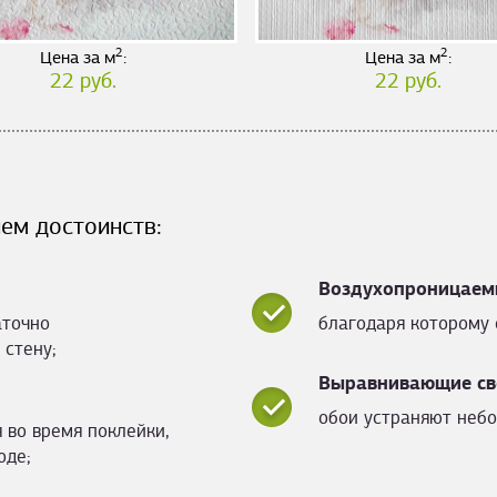
2
2
Цена за м
:
Цена за м
:
22 руб.
22 руб.
ем достоинств:
Воздухопроницаем
аточно
благодаря которому 
 стену;
Выравнивающие св
обои устраняют небо
 во время поклейки,
оде;