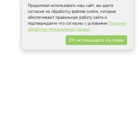
Продолжая использовать наш сайт, вы даете
согласие на обработку файлов cookie, которые
обеспечивают правильную работу сайта и
подтверждаете что согласны с условиями
Политики
обработки персональных данных
.
ОК, не показывать это снова.
Способы оплаты
ель
Минск, ул.Серафимовича 11, офис 301
+375 29 144 05 53
+375 29 244 55 22
+375 29 144 04 74