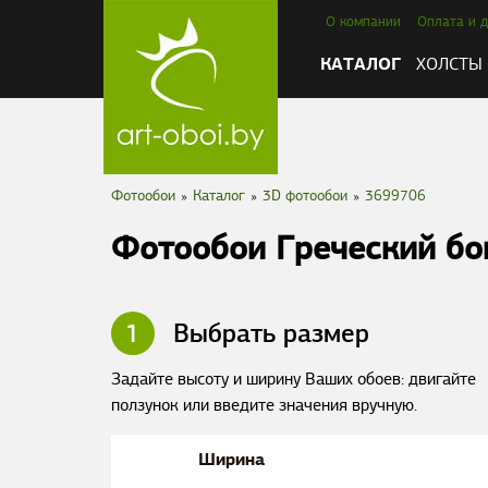
О компании
Оплата и д
КАТАЛОГ
ХОЛСТЫ
Фотообои
»
Каталог
»
3D фотообои
»
3699706
Фотообои Греческий бо
1
Выбрать размер
Задайте высоту и ширину Ваших обоев: двигайте
ползунок или введите значения вручную.
Ширина