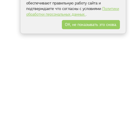
обеспечивают правильную работу сайта и
подтверждаете что согласны с условиями
Политики
обработки персональных данных
.
ОК, не показывать это снова.
Минск
Гродно
Брест
Витебск
Могилёв
Гомель
Фрески
Холсты
Дизайн
Рольшторы
Модульные картины
Фотообои
Информация
3Д фотообои
О компании
Для спальни
Оплата и доставка
Для детской
Контакты
Для кухни
Публичный договор
Для гостиной и зала
Условия возврата
Природа
Портфолио
Карты мира