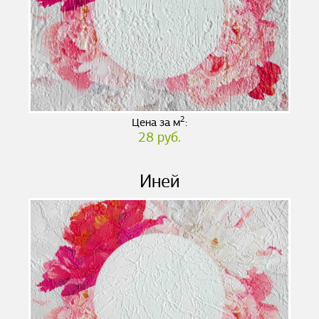
2
Цена за м
:
28 руб.
Иней