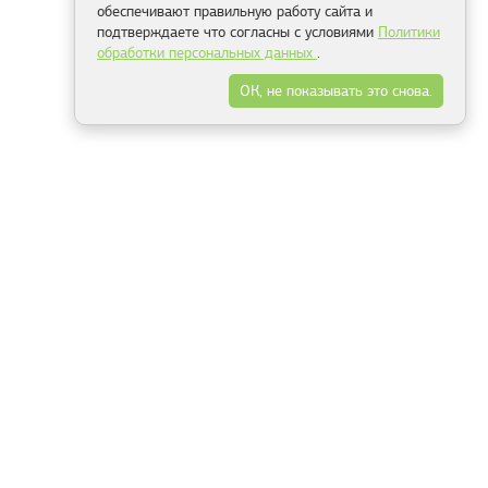
обеспечивают правильную работу сайта и
подтверждаете что согласны с условиями
Политики
обработки персональных данных
.
ОК, не показывать это снова.
Минск
Гродно
Брест
Витебск
Могилёв
Гомель
Фрески
Холсты
Дизайн
Рольшторы
Модульные картины
Фотообои
Информация
3Д фотообои
О компании
Для спальни
Оплата и доставка
Для детской
Контакты
Для кухни
Публичный договор
Для гостиной и зала
Условия возврата
Природа
Портфолио
Карты мира