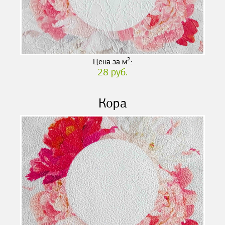
2
Цена за м
:
28 руб.
Кора