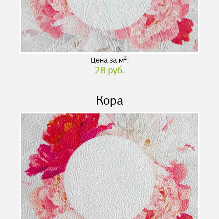
2
Цена за м
:
28 руб.
Кора