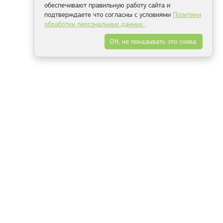
обеспечивают правильную работу сайта и
подтверждаете что согласны с условиями
Политики
обработки персональных данных
.
ОК, не показывать это снова.
Минск
Гродно
Брест
Витебск
Могилёв
Гомель
Фрески
Холсты
Дизайн
Рольшторы
Модульные картины
Фотообои
Информация
3Д фотообои
О компании
Для спальни
Оплата и доставка
Для детской
Контакты
Для кухни
Публичный договор
Для гостиной и зала
Условия возврата
Природа
Портфолио
Карты мира