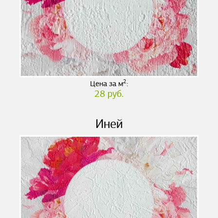
2
Цена за м
:
28 руб.
Иней