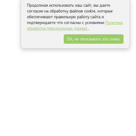
Продолжая использовать наш сайт, вы даете
согласие на обработку файлов cookie, которые
обеспечивают правильную работу сайта и
подтверждаете что согласны с условиями
Политики
обработки персональных данных
.
ОК, не показывать это снова.
Способы оплаты
ель
Минск, ул.Серафимовича 11, офис 301
+375 29 144 05 53
+375 29 244 55 22
+375 29 144 04 74