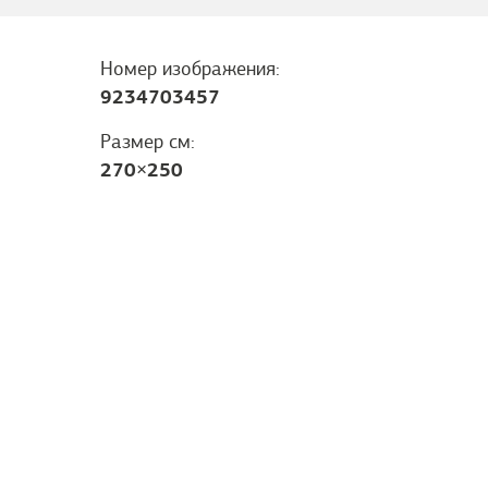
Номер изображения:
9234703457
Размер см:
270
×
250