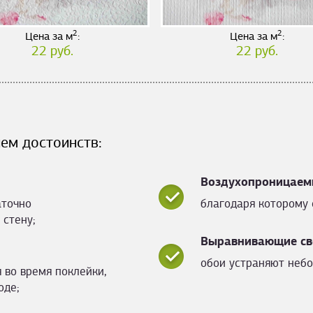
2
2
Цена за м
:
Цена за м
:
22 руб.
22 руб.
ем достоинств:
Воздухопроницаем
аточно
благодаря которому 
 стену;
Выравнивающие св
обои устраняют небо
 во время поклейки,
оде;