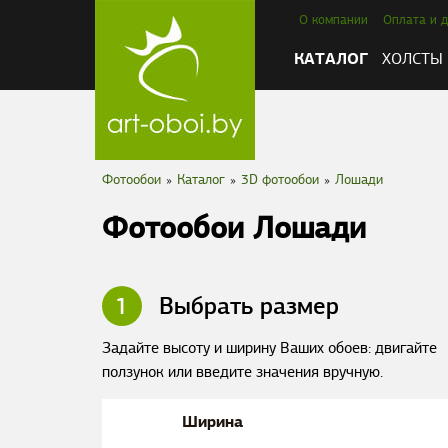
О компании
Оплата и д
КАТАЛОГ
ХОЛСТЫ
Фотообои
»
Каталог
»
3D фотообои
»
Лошади
Фотообои Лошади
1
Выбрать размер
Задайте высоту и ширину Ваших обоев: двигайте
ползунок или введите значения вручную.
Ширина