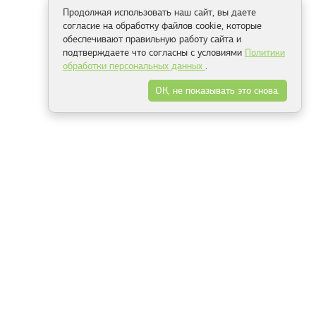
Продолжая использовать наш сайт, вы даете
согласие на обработку файлов cookie, которые
обеспечивают правильную работу сайта и
подтверждаете что согласны с условиями
Политики
обработки персональных данных
.
ОК, не показывать это снова.
Способы оплаты
ель
Минск, ул.Серафимовича 11, офис 301
+375 29 144 05 53
+375 29 244 55 22
+375 29 144 04 74