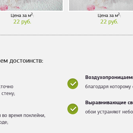
2
2
Цена за м
:
Цена за м
:
22 руб.
22 руб.
ем достоинств:
Воздухопроницаем
аточно
благодаря которому 
 стену;
Выравнивающие св
обои устраняют небо
 во время поклейки,
оде;