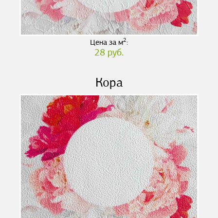
2
Цена за м
:
28 руб.
Кора