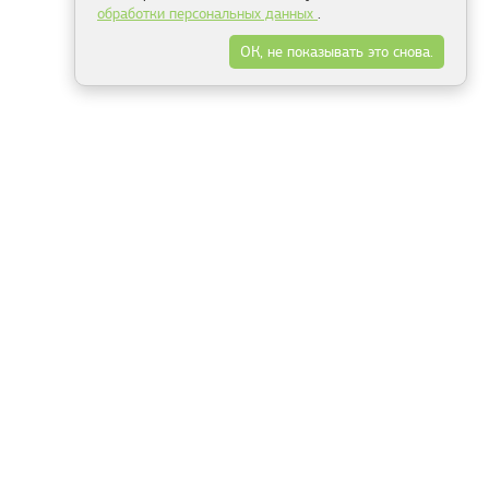
обработки персональных данных
.
ОК, не показывать это снова.
Минск
Гродно
Брест
Витебск
Могилёв
Гомель
Фрески
Холсты
Дизайн
Рольшторы
Модульные картины
Фотообои
Информация
3Д фотообои
О компании
Для спальни
Оплата и доставка
Для детской
Контакты
Для кухни
Публичный договор
Для гостиной и зала
Условия возврата
Природа
Портфолио
Карты мира
Цветы
Море