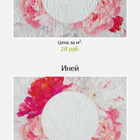
2
Цена за м
:
28 руб.
Иней