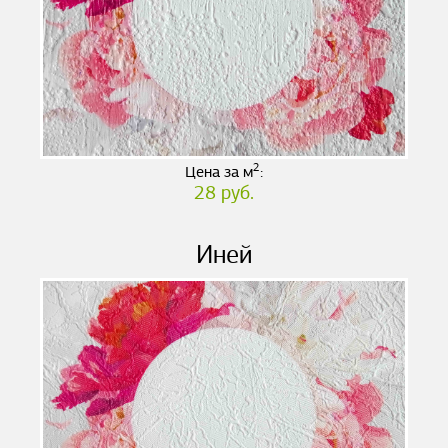
2
Цена за м
:
28 руб.
Иней