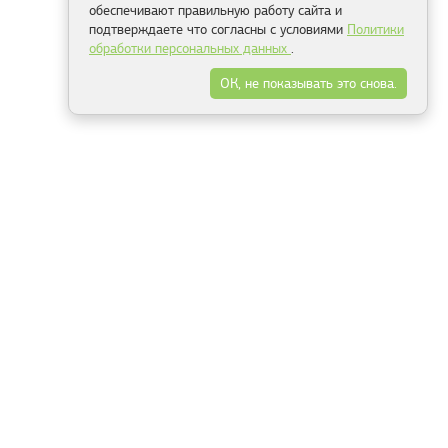
обеспечивают правильную работу сайта и
подтверждаете что согласны с условиями
Политики
обработки персональных данных
.
ОК, не показывать это снова.
Минск
Гродно
Брест
Витебск
Могилёв
Гомель
Фрески
Холсты
Дизайн
Рольшторы
Модульные картины
Фотообои
Информация
3Д фотообои
О компании
Для спальни
Оплата и доставка
Для детской
Контакты
Для кухни
Публичный договор
Для гостиной и зала
Условия возврата
Природа
Портфолио
Карты мира