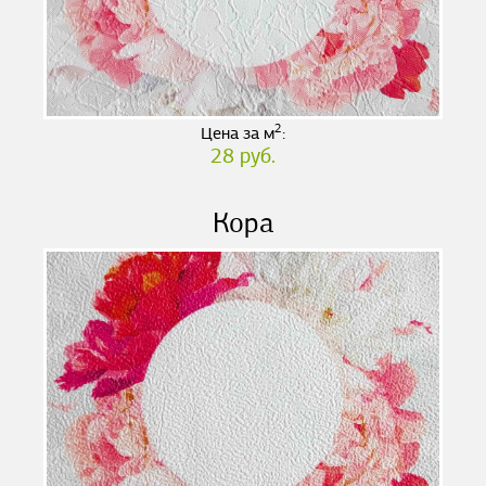
2
Цена за м
:
28 руб.
Кора