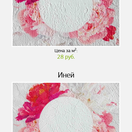
2
Цена за м
:
28 руб.
Иней