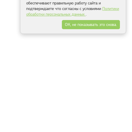
обеспечивают правильную работу сайта и
подтверждаете что согласны с условиями
Политики
обработки персональных данных
.
ОК, не показывать это снова.
Минск
Гродно
Брест
Витебск
Могилёв
Гомель
Фрески
Холсты
Дизайн
Рольшторы
Модульные картины
Фотообои
Информация
3Д фотообои
О компании
Для спальни
Оплата и доставка
Для детской
Контакты
Для кухни
Публичный договор
Для гостиной и зала
Условия возврата
Природа
Портфолио
Карты мира