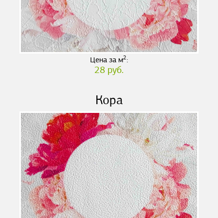
2
Цена за м
:
28 руб.
Кора