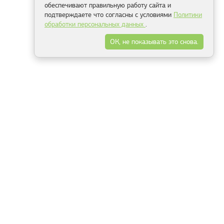
обеспечивают правильную работу сайта и
подтверждаете что согласны с условиями
Политики
обработки персональных данных
.
ОК, не показывать это снова.
Минск
Гродно
Брест
Витебск
Могилёв
Гомель
Фрески
Холсты
Дизайн
Рольшторы
Модульные картины
Фотообои
Информация
3Д фотообои
О компании
Для спальни
Оплата и доставка
Для детской
Контакты
Для кухни
Публичный договор
Для гостиной и зала
Условия возврата
Природа
Портфолио
Карты мира