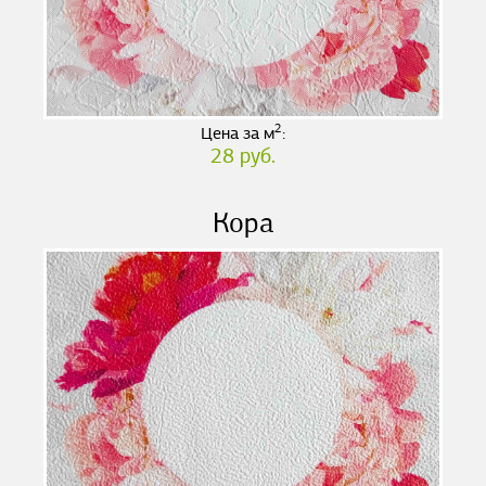
2
Цена за м
:
28 руб.
Кора