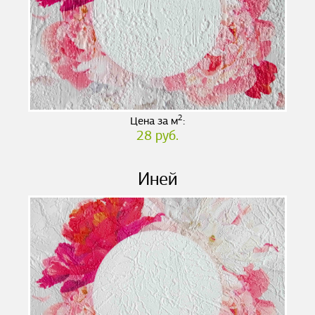
2
Цена за м
:
28 руб.
Иней