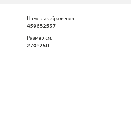
Номер изображения:
459652537
Размер см:
270
×
250