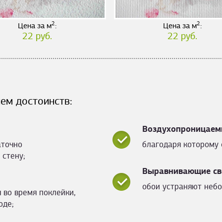
2
2
Цена за м
:
Цена за м
:
22 руб.
22 руб.
ем достоинств:
Воздухопроницаем
аточно
благодаря которому 
 стену;
Выравнивающие св
обои устраняют небо
 во время поклейки,
оде;