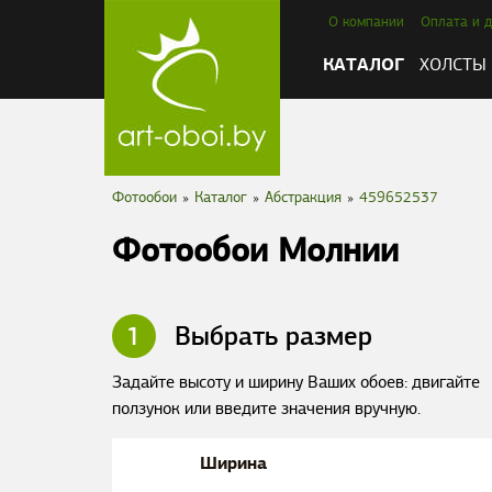
О компании
Оплата и д
КАТАЛОГ
ХОЛСТЫ
Фотообои
»
Каталог
»
Абстракция
»
459652537
Фотообои Молнии
1
Выбрать размер
Задайте высоту и ширину Ваших обоев: двигайте
ползунок или введите значения вручную.
Ширина