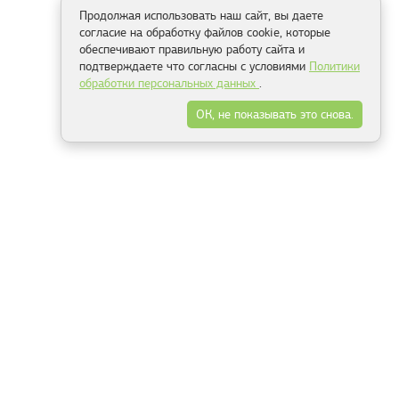
Продолжая использовать наш сайт, вы даете
согласие на обработку файлов cookie, которые
обеспечивают правильную работу сайта и
подтверждаете что согласны с условиями
Политики
обработки персональных данных
.
ОК, не показывать это снова.
Способы оплаты
ель
Минск, ул.Серафимовича 11, офис 301
+375 29 144 05 53
+375 29 244 55 22
+375 29 144 04 74