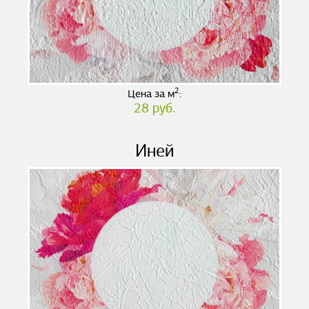
2
Цена за м
:
28 руб.
Иней