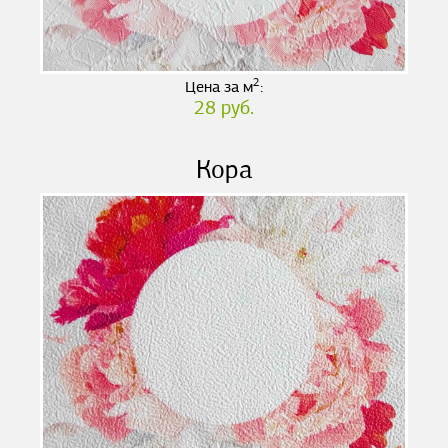
2
Цена за м
:
28 руб.
Кора