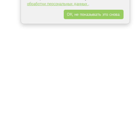
обработки персональных данных
.
ОК, не показывать это снова.
Минск
Гродно
Брест
Витебск
Могилёв
Гомель
Фрески
Холсты
Дизайн
Рольшторы
Модульные картины
Фотообои
Информация
3Д фотообои
О компании
Для спальни
Оплата и доставка
Для детской
Контакты
Для кухни
Публичный договор
Для гостиной и зала
Условия возврата
Природа
Портфолио
Карты мира
Цветы
Море