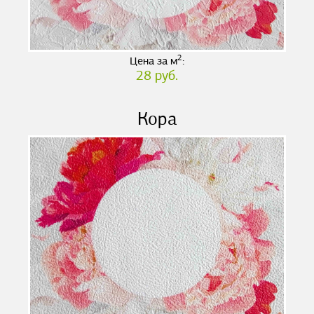
2
Цена за м
:
28 руб.
Кора