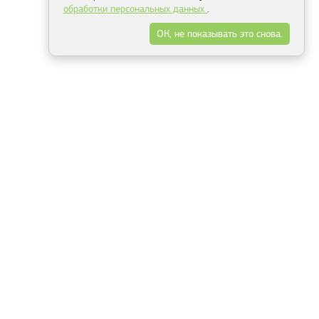
обработки персональных данных
.
ОК, не показывать это снова.
Минск
Гродно
Брест
Витебск
Могилёв
Гомель
Фрески
Холсты
Дизайн
Рольшторы
Модульные картины
Фотообои
Информация
3Д фотообои
О компании
Для спальни
Оплата и доставка
Для детской
Контакты
Для кухни
Публичный договор
Для гостиной и зала
Условия возврата
Природа
Портфолио
Карты мира
Цветы
Море