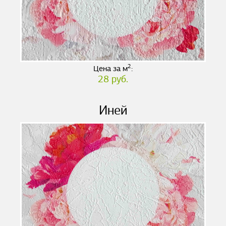
2
Цена за м
:
28 руб.
Иней