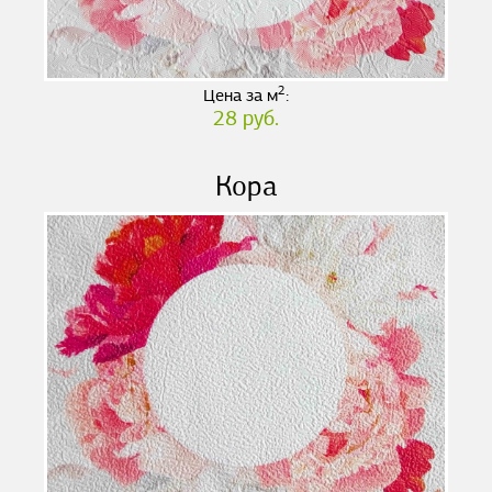
2
Цена за м
:
28 руб.
Кора