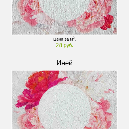
2
Цена за м
:
28 руб.
Иней