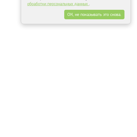
обработки персональных данных
.
ОК, не показывать это снова.
Минск
Гродно
Брест
Витебск
Могилёв
Гомель
Фрески
Холсты
Дизайн
Рольшторы
Модульные картины
Фотообои
Информация
3Д фотообои
О компании
Для спальни
Оплата и доставка
Для детской
Контакты
Для кухни
Публичный договор
Для гостиной и зала
Условия возврата
Природа
Портфолио
Карты мира
Цветы
Море