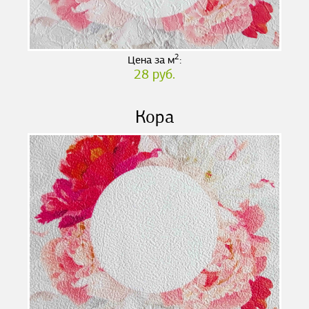
2
Цена за м
:
28 руб.
Кора