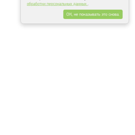
обработки персональных данных
.
ОК, не показывать это снова.
Минск
Гродно
Брест
Витебск
Могилёв
Гомель
Фрески
Холсты
Дизайн
Рольшторы
Модульные картины
Фотообои
Информация
3Д фотообои
О компании
Для спальни
Оплата и доставка
Для детской
Контакты
Для кухни
Публичный договор
Для гостиной и зала
Условия возврата
Природа
Портфолио
Карты мира
Цветы
Море