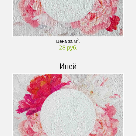
2
Цена за м
:
28 руб.
Иней