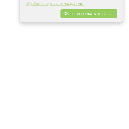
обработки персональных данных
.
ОК, не показывать это снова.
Минск
Гродно
Брест
Витебск
Могилёв
Гомель
Фрески
Холсты
Дизайн
Рольшторы
Модульные картины
Фотообои
Информация
3Д фотообои
О компании
Для спальни
Оплата и доставка
Для детской
Контакты
Для кухни
Публичный договор
Для гостиной и зала
Условия возврата
Природа
Портфолио
Карты мира
Цветы
Море