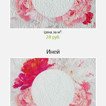
2
Цена за м
:
28 руб.
Иней