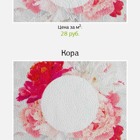
2
Цена за м
:
28 руб.
Кора