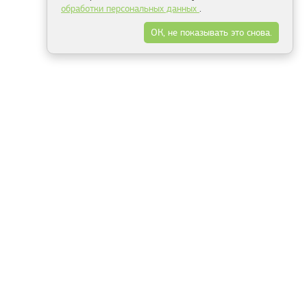
обработки персональных данных
.
ОК, не показывать это снова.
Минск
Гродно
Брест
Витебск
Могилёв
Гомель
Фрески
Холсты
Дизайн
Рольшторы
Модульные картины
Фотообои
Информация
3Д фотообои
О компании
Для спальни
Оплата и доставка
Для детской
Контакты
Для кухни
Публичный договор
Для гостиной и зала
Условия возврата
Природа
Портфолио
Карты мира
Цветы
Море