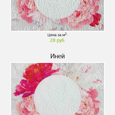
2
Цена за м
:
28 руб.
Иней