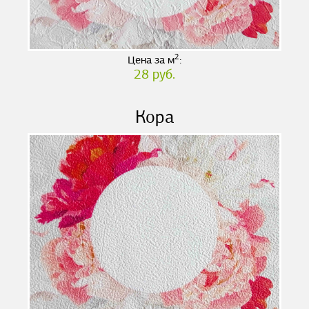
2
Цена за м
:
28 руб.
Кора