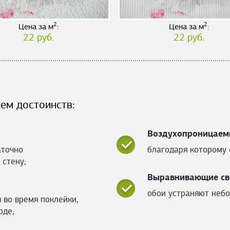
2
2
Цена за м
:
Цена за м
:
22 руб.
22 руб.
ем достоинств:
Воздухопроницаем
аточно
благодаря которому 
 стену;
Выравнивающие св
обои устраняют небо
 во время поклейки,
оде;