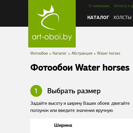
О компании
Оплата и д
КАТАЛОГ
ХОЛСТЫ
Фотообои
»
Каталог
»
Абстракция
»
Water horses
Фотообои Water horses
1
Выбрать размер
Задайте высоту и ширину Ваших обоев: двигайте
ползунок или введите значения вручную.
Ширина