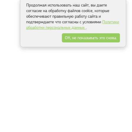
Продолжая использовать наш сайт, вы даете
согласие на обработку файлов cookie, которые
обеспечивают правильную работу сайта и
подтверждаете что согласны с условиями
Политики
обработки персональных данных
.
ОК, не показывать это снова.
Способы оплаты
ель
Минск, ул.Серафимовича 11, офис 301
+375 29 144 05 53
+375 29 244 55 22
+375 29 144 04 74