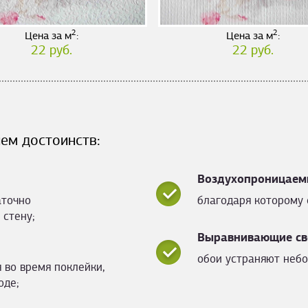
2
2
Цена за м
:
Цена за м
:
22 руб.
22 руб.
ем достоинств:
Воздухопроницаем
аточно
благодаря которому 
 стену;
Выравнивающие св
обои устраняют небо
 во время поклейки,
оде;