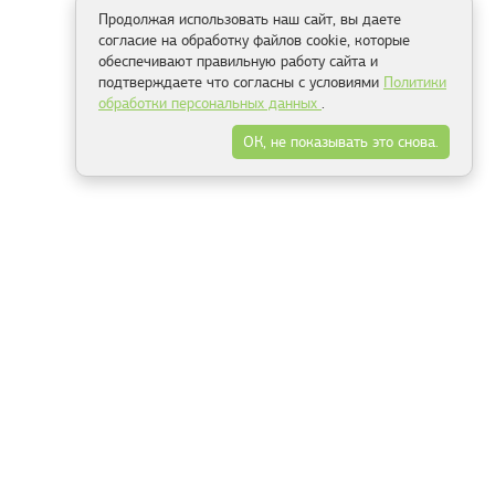
Продолжая использовать наш сайт, вы даете
согласие на обработку файлов cookie, которые
обеспечивают правильную работу сайта и
подтверждаете что согласны с условиями
Политики
обработки персональных данных
.
ОК, не показывать это снова.
Способы оплаты
ель
Минск, ул.Серафимовича 11, офис 301
+375 29 144 05 53
+375 29 244 55 22
+375 29 144 04 74