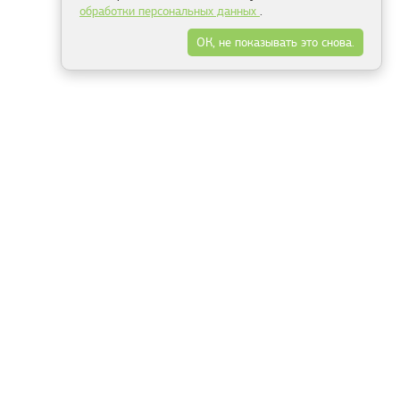
обработки персональных данных
.
ОК, не показывать это снова.
Минск
Гродно
Брест
Витебск
Могилёв
Гомель
Фрески
Холсты
Дизайн
Рольшторы
Модульные картины
Фотообои
Информация
3Д фотообои
О компании
Для спальни
Оплата и доставка
Для детской
Контакты
Для кухни
Публичный договор
Для гостиной и зала
Условия возврата
Природа
Портфолио
Карты мира
Цветы
Море