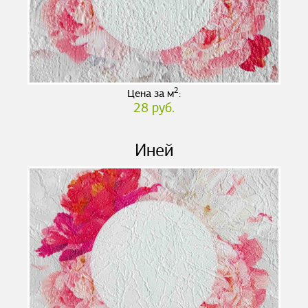
2
Цена за м
:
28 руб.
Иней