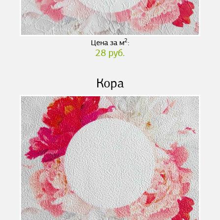
2
Цена за м
:
28 руб.
Кора