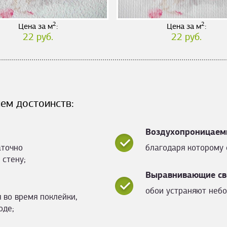
2
2
Цена за м
:
Цена за м
:
22 руб.
22 руб.
ем достоинств:
Воздухопроницаем
аточно
благодаря которому 
 стену;
Выравнивающие св
обои устраняют небо
 во время поклейки,
оде;