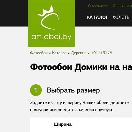
О компании
Оплата и д
КАТАЛОГ
ХОЛСТЫ
Фотообои
»
Каталог
»
Деревня
»
101219775
Фотообои Домики на н
1
Выбрать размер
Задайте высоту и ширину Ваших обоев: двигайте
ползунок или введите значения вручную.
Ширина