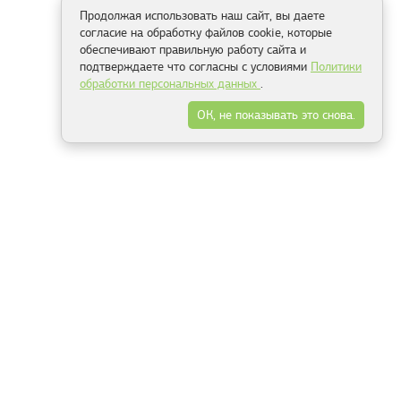
Продолжая использовать наш сайт, вы даете
согласие на обработку файлов cookie, которые
обеспечивают правильную работу сайта и
подтверждаете что согласны с условиями
Политики
обработки персональных данных
.
ОК, не показывать это снова.
Способы оплаты
ель
Минск, ул.Серафимовича 11, офис 301
+375 29 144 05 53
+375 29 244 55 22
+375 29 144 04 74