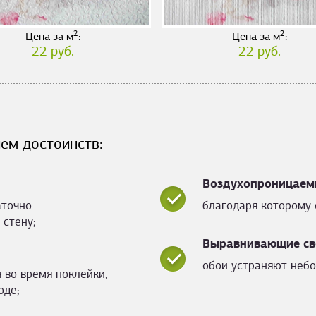
2
2
Цена за м
:
Цена за м
:
22 руб.
22 руб.
ем достоинств:
Воздухопроницаем
аточно
благодаря которому 
 стену;
Выравнивающие св
обои устраняют небо
 во время поклейки,
оде;