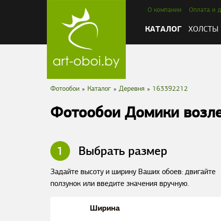
О компании
Оплата и д
КАТАЛОГ
ХОЛСТЫ
Фотообои
»
Каталог
»
Деревня
»
163392212
Фотообои Домики возле
1
Выбрать размер
Задайте высоту и ширину Ваших обоев: двигайте
ползунок или введите значения вручную.
Ширина