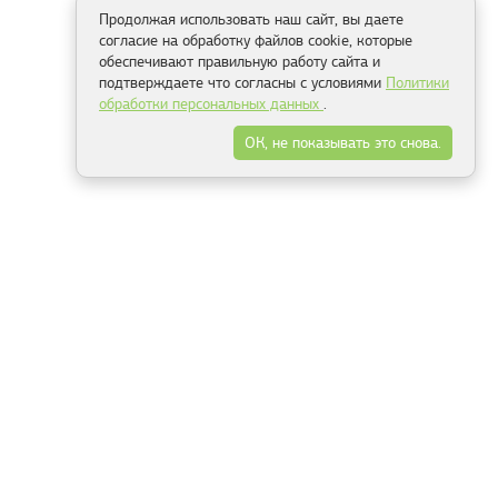
Продолжая использовать наш сайт, вы даете
согласие на обработку файлов cookie, которые
обеспечивают правильную работу сайта и
подтверждаете что согласны с условиями
Политики
обработки персональных данных
.
ОК, не показывать это снова.
Способы оплаты
ель
Минск, ул.Серафимовича 11, офис 301
+375 29 144 05 53
+375 29 244 55 22
+375 29 144 04 74