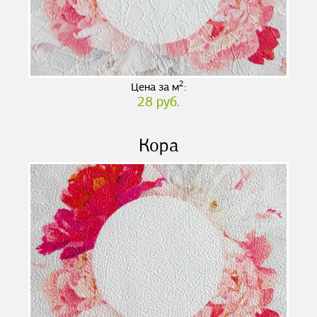
2
Цена за м
:
28 руб.
Кора