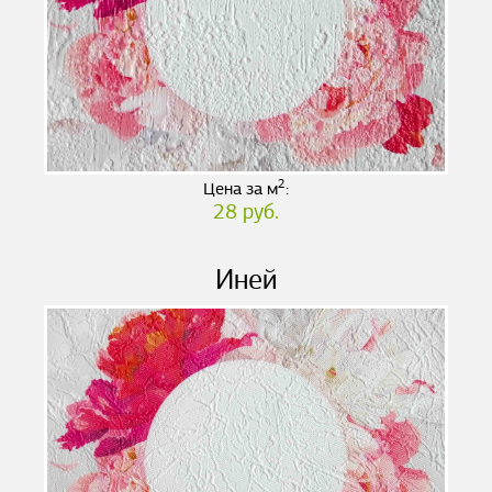
2
Цена за м
:
28 руб.
Иней