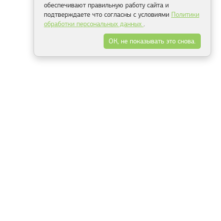
обеспечивают правильную работу сайта и
подтверждаете что согласны с условиями
Политики
обработки персональных данных
.
ОК, не показывать это снова.
Минск
Гродно
Брест
Витебск
Могилёв
Гомель
Фрески
Холсты
Дизайн
Рольшторы
Модульные картины
Фотообои
Информация
3Д фотообои
О компании
Для спальни
Оплата и доставка
Для детской
Контакты
Для кухни
Публичный договор
Для гостиной и зала
Условия возврата
Природа
Портфолио
Карты мира