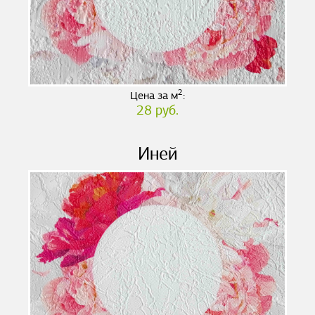
2
Цена за м
:
28 руб.
Иней