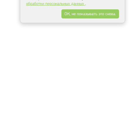
обработки персональных данных
.
ОК, не показывать это снова.
Минск
Гродно
Брест
Витебск
Могилёв
Гомель
Фрески
Холсты
Дизайн
Рольшторы
Модульные картины
Фотообои
Информация
3Д фотообои
О компании
Для спальни
Оплата и доставка
Для детской
Контакты
Для кухни
Публичный договор
Для гостиной и зала
Условия возврата
Природа
Портфолио
Карты мира
Цветы
Море