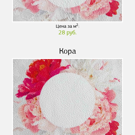
2
Цена за м
:
28 руб.
Кора