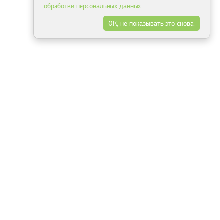
обработки персональных данных
.
ОК, не показывать это снова.
Минск
Гродно
Брест
Витебск
Могилёв
Гомель
Фрески
Холсты
Дизайн
Рольшторы
Модульные картины
Фотообои
Информация
3Д фотообои
О компании
Для спальни
Оплата и доставка
Для детской
Контакты
Для кухни
Публичный договор
Для гостиной и зала
Условия возврата
Природа
Портфолио
Карты мира
Цветы
Море