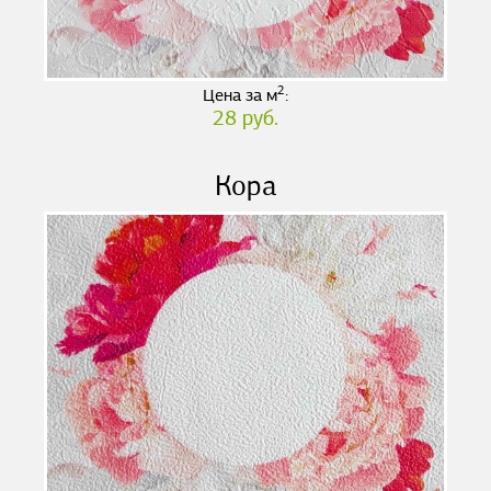
2
Цена за м
:
28 руб.
Кора