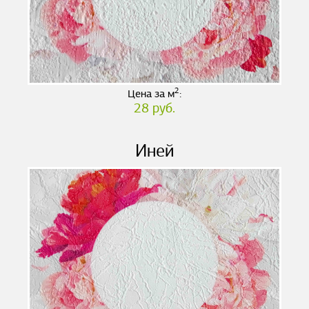
2
Цена за м
:
28 руб.
Иней