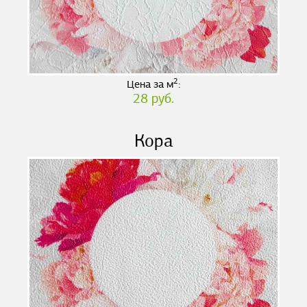
2
Цена за м
:
28 руб.
Кора