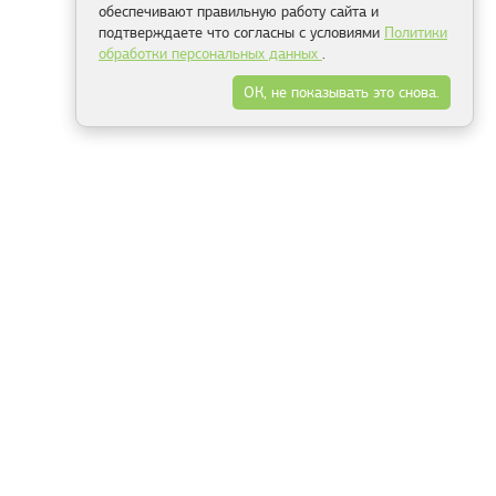
обеспечивают правильную работу сайта и
подтверждаете что согласны с условиями
Политики
обработки персональных данных
.
ОК, не показывать это снова.
Минск
Гродно
Брест
Витебск
Могилёв
Гомель
Фрески
Холсты
Дизайн
Рольшторы
Модульные картины
Фотообои
Информация
3Д фотообои
О компании
Для спальни
Оплата и доставка
Для детской
Контакты
Для кухни
Публичный договор
Для гостиной и зала
Условия возврата
Природа
Портфолио
Карты мира