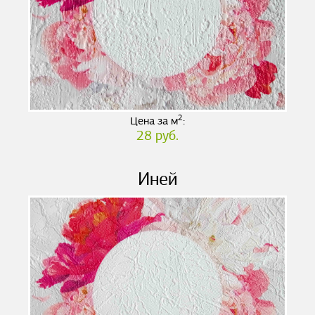
2
Цена за м
:
28 руб.
Иней