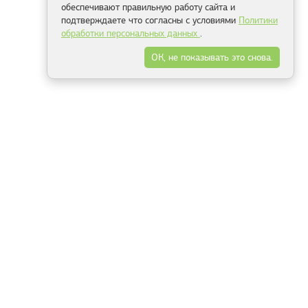
обеспечивают правильную работу сайта и
подтверждаете что согласны с условиями
Политики
обработки персональных данных
.
ОК, не показывать это снова.
Минск
Гродно
Брест
Витебск
Могилёв
Гомель
Фрески
Холсты
Дизайн
Рольшторы
Модульные картины
Фотообои
Информация
3Д фотообои
О компании
Для спальни
Оплата и доставка
Для детской
Контакты
Для кухни
Публичный договор
Для гостиной и зала
Условия возврата
Природа
Портфолио
Карты мира