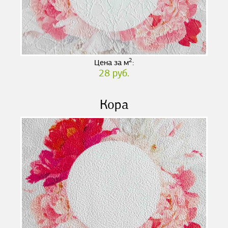
2
Цена за м
:
28 руб.
Кора