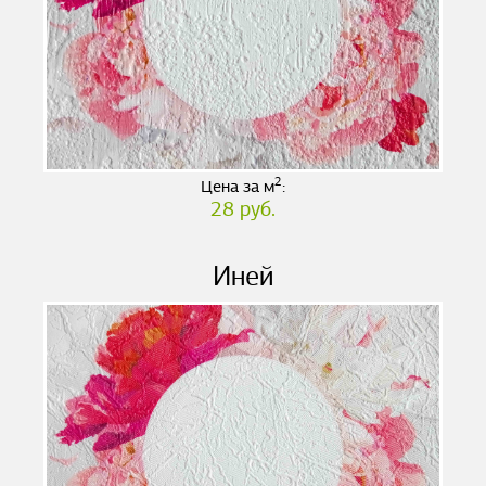
2
Цена за м
:
28 руб.
Иней