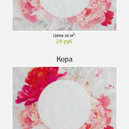
2
Цена за м
:
28 руб.
Кора