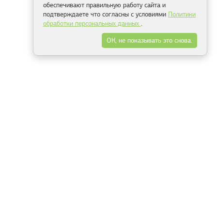
обеспечивают правильную работу сайта и
подтверждаете что согласны с условиями
Политики
обработки персональных данных
.
ОК, не показывать это снова.
Минск
Гродно
Брест
Витебск
Могилёв
Гомель
Фрески
Холсты
Дизайн
Рольшторы
Модульные картины
Фотообои
Информация
3Д фотообои
О компании
Для спальни
Оплата и доставка
Для детской
Контакты
Для кухни
Публичный договор
Для гостиной и зала
Условия возврата
Природа
Портфолио
Карты мира