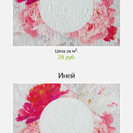
2
Цена за м
:
28 руб.
Иней