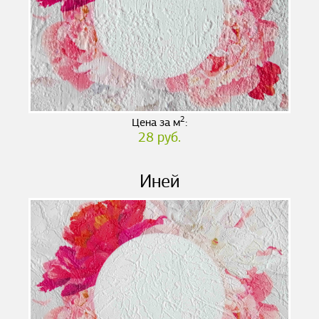
2
Цена за м
:
28 руб.
Иней