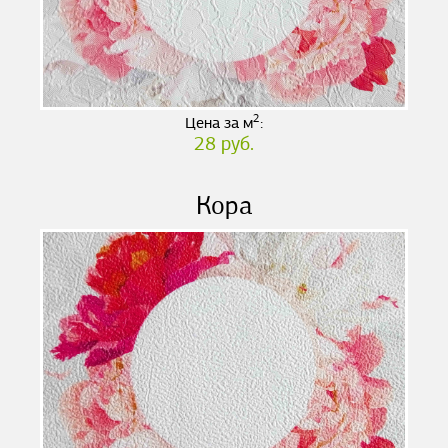
2
Цена за м
:
28 руб.
Кора