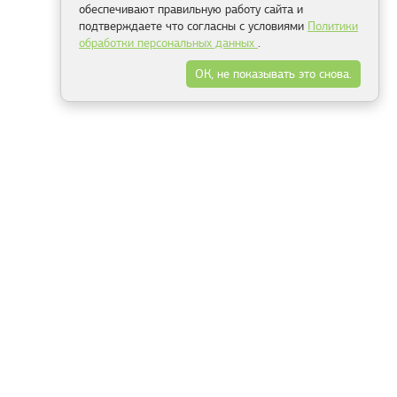
обеспечивают правильную работу сайта и
подтверждаете что согласны с условиями
Политики
обработки персональных данных
.
ОК, не показывать это снова.
Минск
Гродно
Брест
Витебск
Могилёв
Гомель
Фрески
Холсты
Дизайн
Рольшторы
Модульные картины
Фотообои
Информация
3Д фотообои
О компании
Для спальни
Оплата и доставка
Для детской
Контакты
Для кухни
Публичный договор
Для гостиной и зала
Условия возврата
Природа
Портфолио
Карты мира