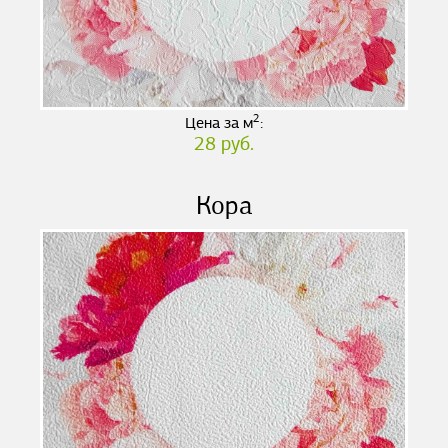
2
Цена за м
:
28 руб.
Кора