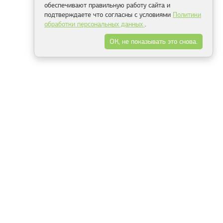
обеспечивают правильную работу сайта и
подтверждаете что согласны с условиями
Политики
обработки персональных данных
.
ОК, не показывать это снова.
Минск
Гродно
Брест
Витебск
Могилёв
Гомель
Фрески
Холсты
Дизайн
Рольшторы
Модульные картины
Фотообои
Информация
3Д фотообои
О компании
Для спальни
Оплата и доставка
Для детской
Контакты
Для кухни
Публичный договор
Для гостиной и зала
Условия возврата
Природа
Портфолио
Карты мира