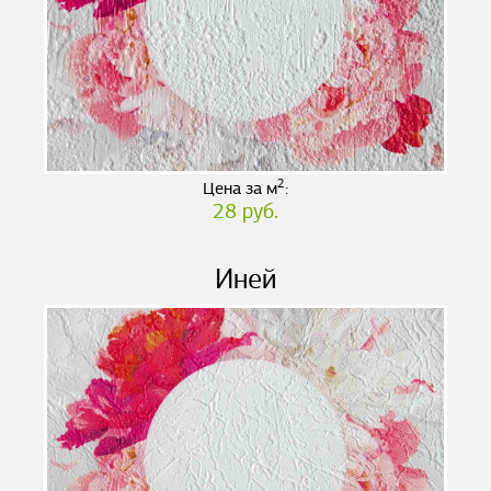
2
Цена за м
:
28 руб.
Иней