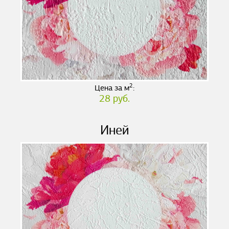
2
Цена за м
:
28 руб.
Иней