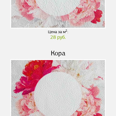
2
Цена за м
:
28 руб.
Кора