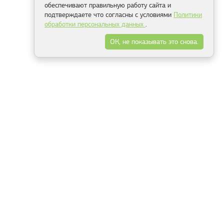
обеспечивают правильную работу сайта и
подтверждаете что согласны с условиями
Политики
обработки персональных данных
.
ОК, не показывать это снова.
Минск
Гродно
Брест
Витебск
Могилёв
Гомель
Фрески
Холсты
Дизайн
Рольшторы
Модульные картины
Фотообои
Информация
3Д фотообои
О компании
Для спальни
Оплата и доставка
Для детской
Контакты
Для кухни
Публичный договор
Для гостиной и зала
Условия возврата
Природа
Портфолио
Карты мира