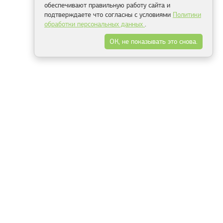
обеспечивают правильную работу сайта и
подтверждаете что согласны с условиями
Политики
обработки персональных данных
.
ОК, не показывать это снова.
Минск
Гродно
Брест
Витебск
Могилёв
Гомель
Фрески
Холсты
Дизайн
Рольшторы
Модульные картины
Фотообои
Информация
3Д фотообои
О компании
Для спальни
Оплата и доставка
Для детской
Контакты
Для кухни
Публичный договор
Для гостиной и зала
Условия возврата
Природа
Портфолио
Карты мира