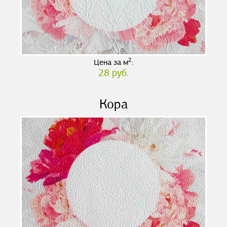
2
Цена за м
:
28 руб.
Кора