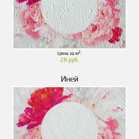
2
Цена за м
:
28 руб.
Иней