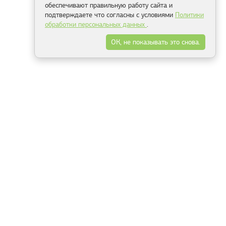
обеспечивают правильную работу сайта и
подтверждаете что согласны с условиями
Политики
обработки персональных данных
.
ОК, не показывать это снова.
Минск
Гродно
Брест
Витебск
Могилёв
Гомель
Фрески
Холсты
Дизайн
Рольшторы
Модульные картины
Фотообои
Информация
3Д фотообои
О компании
Для спальни
Оплата и доставка
Для детской
Контакты
Для кухни
Публичный договор
Для гостиной и зала
Условия возврата
Природа
Портфолио
Карты мира