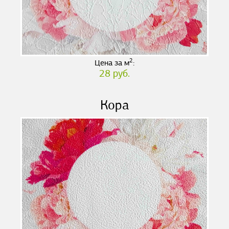
2
Цена за м
:
28 руб.
Кора