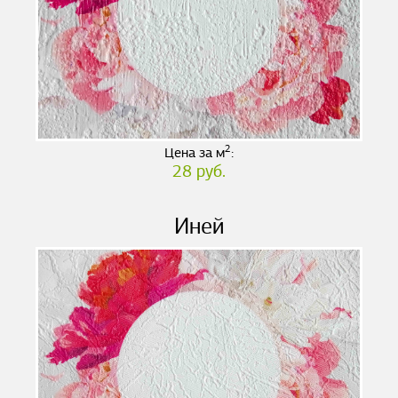
2
Цена за м
:
28 руб.
Иней