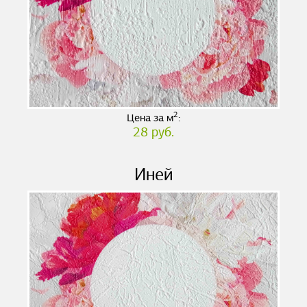
2
Цена за м
:
28 руб.
Иней