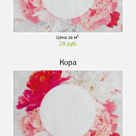
2
Цена за м
:
28 руб.
Кора