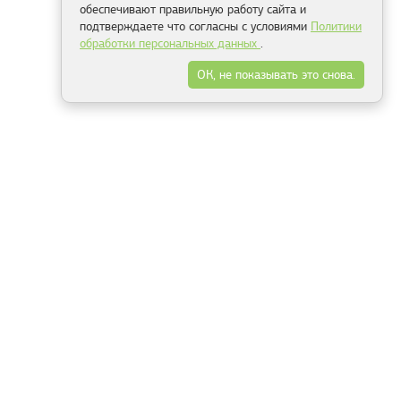
обеспечивают правильную работу сайта и
подтверждаете что согласны с условиями
Политики
обработки персональных данных
.
ОК, не показывать это снова.
Минск
Гродно
Брест
Витебск
Могилёв
Гомель
Фрески
Холсты
Дизайн
Рольшторы
Модульные картины
Фотообои
Информация
3Д фотообои
О компании
Для спальни
Оплата и доставка
Для детской
Контакты
Для кухни
Публичный договор
Для гостиной и зала
Условия возврата
Природа
Портфолио
Карты мира