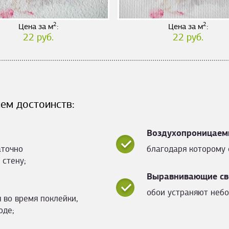
2
2
Цена за м
:
Цена за м
:
22 руб.
22 руб.
ем достоинств:
Воздухопроницаем
аточно
благодаря которому 
 стену;
Выравнивающие св
обои устраняют небо
 во время поклейки,
оде;