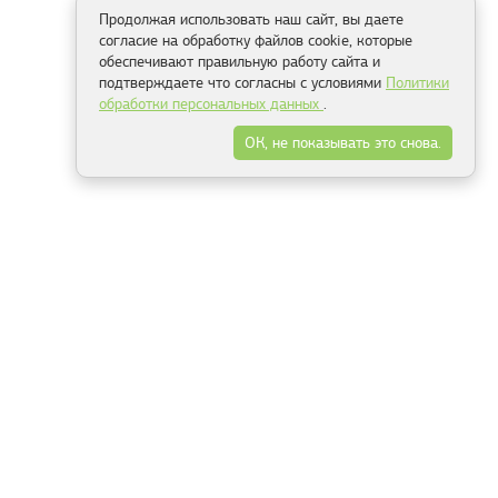
Продолжая использовать наш сайт, вы даете
согласие на обработку файлов cookie, которые
обеспечивают правильную работу сайта и
подтверждаете что согласны с условиями
Политики
обработки персональных данных
.
ОК, не показывать это снова.
Способы оплаты
ель
Минск, ул.Серафимовича 11, офис 301
+375 29 144 05 53
+375 29 244 55 22
+375 29 144 04 74