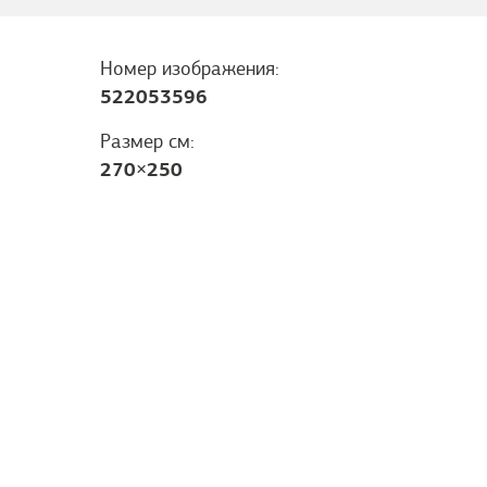
Номер изображения:
522053596
Размер см:
270
×
250