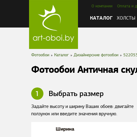
О компании
Оплата и д
КАТАЛОГ
ХОЛСТЫ
Фотообои
»
Каталог
»
Дизайнерские фотообои
»
52205
Фотообои Античная ску
1
Выбрать размер
Задайте высоту и ширину Ваших обоев: двигайте
ползунок или введите значения вручную.
Ширина