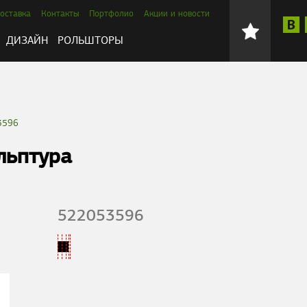
оставка
Контакты
Портфолио
Акции и новости
ДИЗАЙН
РОЛЬШТОРЫ
3596
льптура
522053596