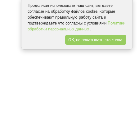
Продолжая использовать наш сайт, вы даете
согласие на обработку файлов cookie, которые
обеспечивают правильную работу сайта и
подтверждаете что согласны с условиями
Политики
обработки персональных данных
.
ОК, не показывать это снова.
Способы оплаты
ель
Минск, ул.Серафимовича 11, офис 301
+375 29 144 05 53
+375 29 244 55 22
+375 29 144 04 74