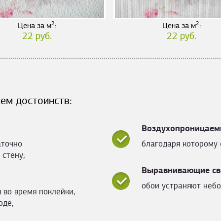
2
2
Цена за м
:
Цена за м
:
22 руб.
22 руб.
ем достоинств:
Воздухопроницаем
аточно
благодаря которому 
 стену;
Выравнивающие св
обои устраняют небо
 во время поклейки,
оде;