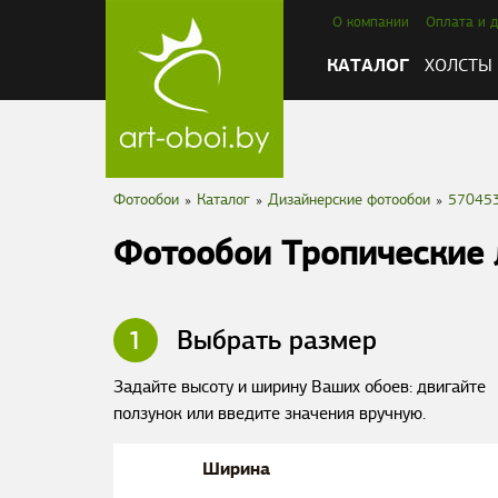
О компании
Оплата и д
КАТАЛОГ
ХОЛСТЫ
Фотообои
»
Каталог
»
Дизайнерские фотообои
»
57045
Фотообои Тропические 
1
Выбрать размер
Задайте высоту и ширину Ваших обоев: двигайте
ползунок или введите значения вручную.
Ширина