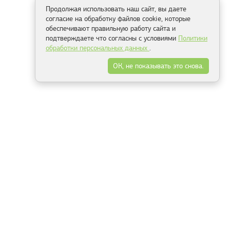
Продолжая использовать наш сайт, вы даете
согласие на обработку файлов cookie, которые
обеспечивают правильную работу сайта и
подтверждаете что согласны с условиями
Политики
обработки персональных данных
.
ОК, не показывать это снова.
Способы оплаты
ель
Минск, ул.Серафимовича 11, офис 301
+375 29 144 05 53
+375 29 244 55 22
+375 29 144 04 74