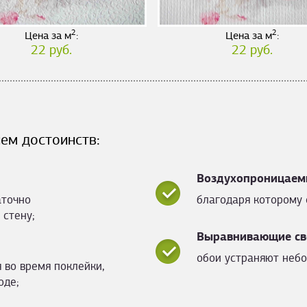
2
2
Цена за м
:
Цена за м
:
22 руб.
22 руб.
ем достоинств:
Воздухопроницаем
аточно
благодаря которому 
 стену;
Выравнивающие св
обои устраняют небо
 во время поклейки,
оде;