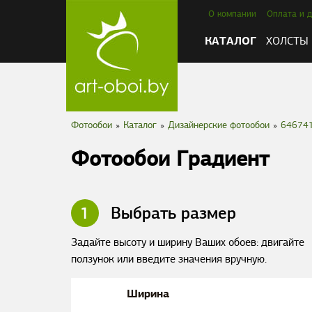
О компании
Оплата и д
КАТАЛОГ
ХОЛСТЫ
Фотообои
»
Каталог
»
Дизайнерские фотообои
»
64674
Фотообои Градиент
1
Выбрать размер
Задайте высоту и ширину Ваших обоев: двигайте
ползунок или введите значения вручную.
Ширина