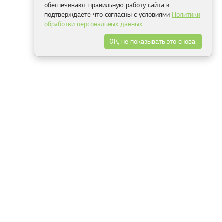
обеспечивают правильную работу сайта и
подтверждаете что согласны с условиями
Политики
обработки персональных данных
.
ОК, не показывать это снова.
Минск
Гродно
Брест
Витебск
Могилёв
Гомель
Фрески
Холсты
Дизайн
Рольшторы
Модульные картины
Фотообои
Информация
3Д фотообои
О компании
Для спальни
Оплата и доставка
Для детской
Контакты
Для кухни
Публичный договор
Для гостиной и зала
Условия возврата
Природа
Портфолио
Карты мира