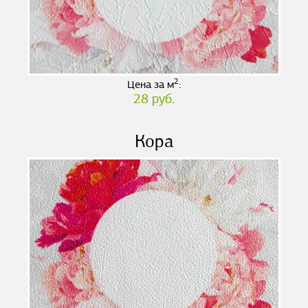
2
Цена за м
:
28 руб.
Кора