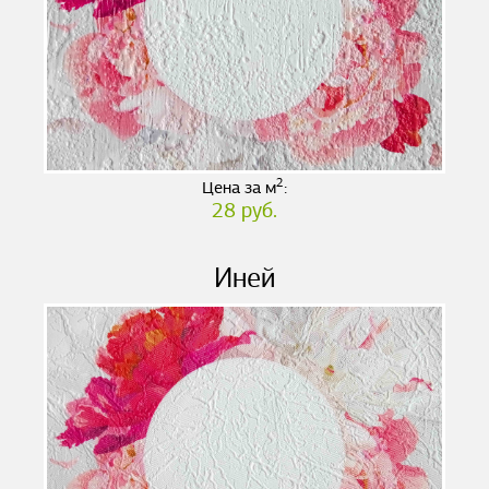
2
Цена за м
:
28 руб.
Иней